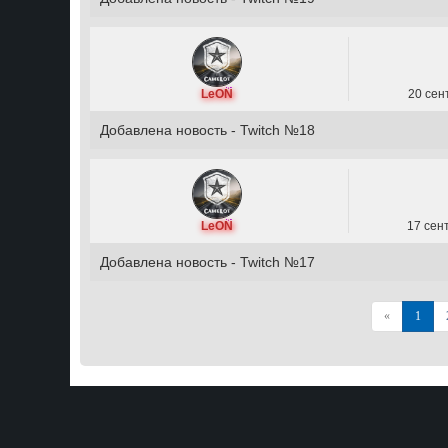
LeON
20 сен
Добавлена новость - Twitch №18
LeON
17 сен
Добавлена новость - Twitch №17
Назад
«
1