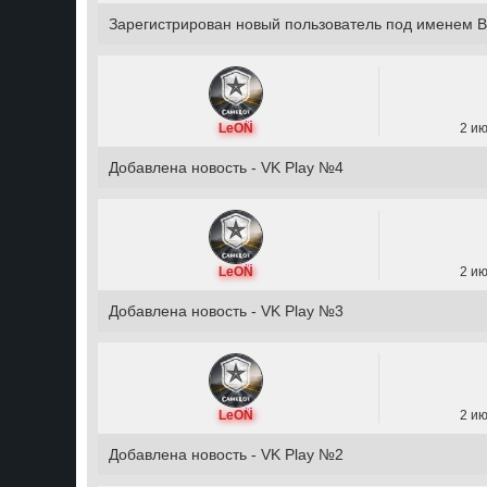
Зарегистрирован новый пользователь под именем B
LeON
2 ию
Добавлена новость - VK Play №4
LeON
2 ию
Добавлена новость - VK Play №3
LeON
2 ию
Добавлена новость - VK Play №2