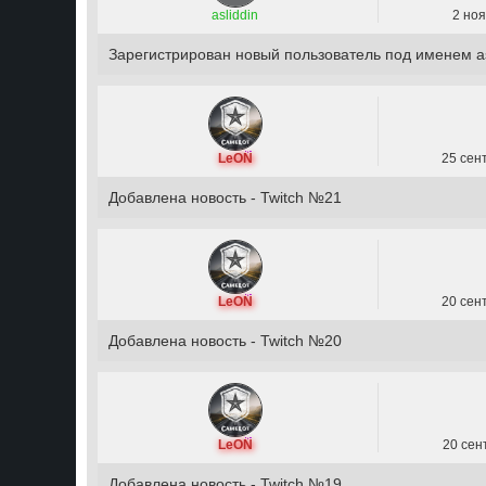
asliddin
2 ноя
Зарегистрирован новый пользователь под именем as
LeON
25 сен
Добавлена новость - Twitch №21
LeON
20 сен
Добавлена новость - Twitch №20
LeON
20 сен
Добавлена новость - Twitch №19