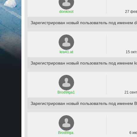
donkixot
27 фев
Зарегистрирован новый пользователь под именем d
kra41.at
15 окт
Зарегистрирован новый пользователь под именем kr
Brod9Iga1
21 сен
Зарегистрирован новый пользователь под именем B
Brod9Iga.
6 ию