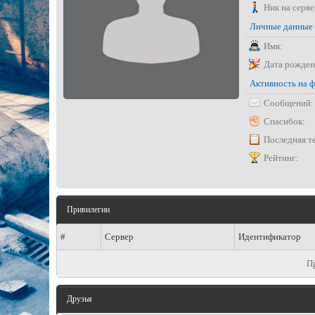
Ник на серве
Личные данные
Имя:
Дата рожден
Активность на 
Сообщений:
Спасибок:
Последняя т
Рейтинг:
Привилегии
#
Сервер
Идентификатор
П
Друзья