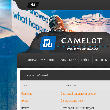
ГЛАВНАЯ
МАГАЗИН
ПРИВИЛЕГИИ
КЕЙСЫ
РОЗЫГРЫ
История сообщений
Ник
Сообщение
6ixty9ine
 ф нахуй так лагаует сервак
trvater
 я не слышу войс
trvater
 это боты или клан играет?