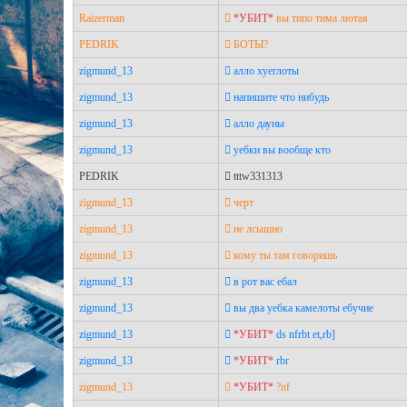
Raizerman
*УБИТ*
 вы типо тима лютая
PEDRIK
 БОТЫ?
zigmund_13
 алло хуеглоты
zigmund_13
 напишите что нибудь
zigmund_13
 алло дауны
zigmund_13
 уебки вы вообще кто
PEDRIK
 tttw331313
zigmund_13
 черт
zigmund_13
 не лсышно
zigmund_13
 кому ты там говоришь
zigmund_13
 в рот вас ебал
zigmund_13
 вы два уебка камелоты ебучие
zigmund_13
*УБИТ*
 ds nfrbt et,rb]
zigmund_13
*УБИТ*
 rbr
zigmund_13
*УБИТ*
 ?nf