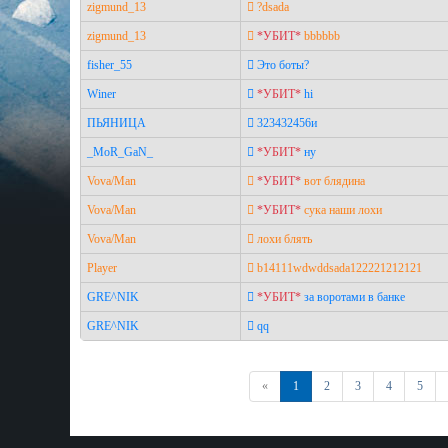
zigmund_13
 ?dsada
zigmund_13
*УБИТ*
 bbbbbb
fisher_55
 Это боты?
Winer
*УБИТ*
 hi
ПЬЯНИЦА
 323432456и
_MoR_GaN_
*УБИТ*
 ну
Vova/Man
*УБИТ*
 вот блядина
Vova/Man
*УБИТ*
 сука наши лохи
Vova/Man
 лохи блять
Player
 b14111wdwddsada122221212121
GRE^NIK
*УБИТ*
 за воротами в банке
GRE^NIK
 qq
Назад
«
1
2
3
4
5