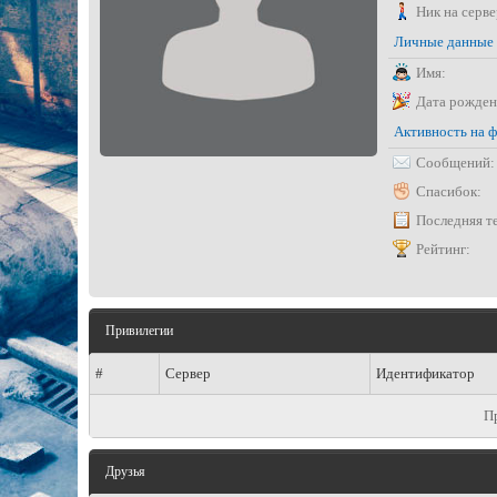
Ник на серве
Личные данные
Имя:
Дата рожден
Активность на 
Сообщений:
Спасибок:
Последняя т
Рейтинг:
Привилегии
#
Сервер
Идентификатор
П
Друзья