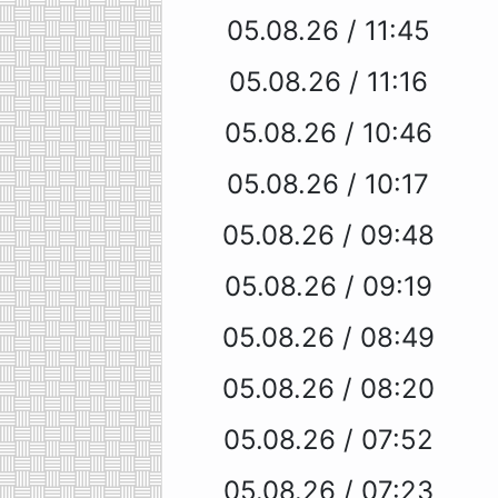
05.08.26 / 11:45
05.08.26 / 11:16
05.08.26 / 10:46
05.08.26 / 10:17
05.08.26 / 09:48
05.08.26 / 09:19
05.08.26 / 08:49
05.08.26 / 08:20
05.08.26 / 07:52
05.08.26 / 07:23