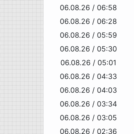
06.08.26 / 06:58
06.08.26 / 06:28
06.08.26 / 05:59
06.08.26 / 05:30
06.08.26 / 05:01
06.08.26 / 04:33
06.08.26 / 04:03
06.08.26 / 03:34
06.08.26 / 03:05
06.08.26 / 02:36