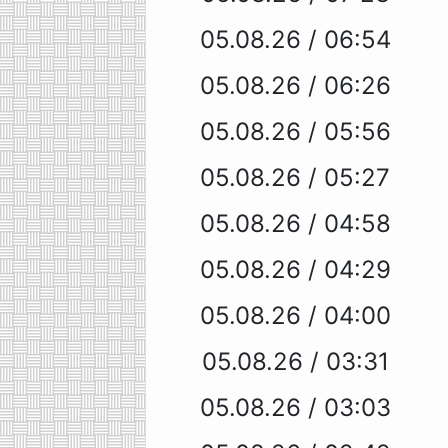
05.08.26 / 06:54
05.08.26 / 06:26
05.08.26 / 05:56
05.08.26 / 05:27
05.08.26 / 04:58
05.08.26 / 04:29
05.08.26 / 04:00
05.08.26 / 03:31
05.08.26 / 03:03