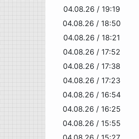
04.08.26 / 19:19
04.08.26 / 18:50
04.08.26 / 18:21
04.08.26 / 17:52
04.08.26 / 17:38
04.08.26 / 17:23
04.08.26 / 16:54
04.08.26 / 16:25
04.08.26 / 15:55
04.08.26 / 15:27