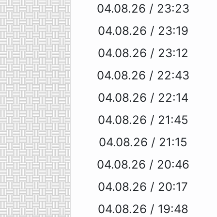
04.08.26 / 23:23
04.08.26 / 23:19
04.08.26 / 23:12
04.08.26 / 22:43
04.08.26 / 22:14
04.08.26 / 21:45
04.08.26 / 21:15
04.08.26 / 20:46
04.08.26 / 20:17
04.08.26 / 19:48