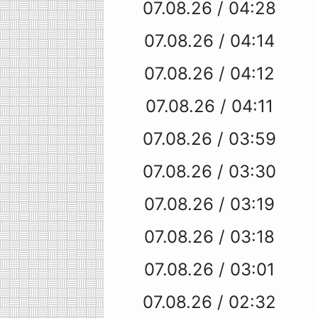
07.08.26 / 04:28
07.08.26 / 04:14
07.08.26 / 04:12
07.08.26 / 04:11
07.08.26 / 03:59
07.08.26 / 03:30
07.08.26 / 03:19
07.08.26 / 03:18
07.08.26 / 03:01
07.08.26 / 02:32