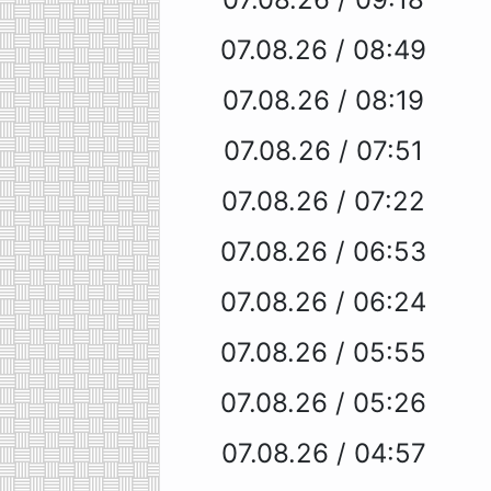
07.08.26 / 08:49
07.08.26 / 08:19
07.08.26 / 07:51
07.08.26 / 07:22
07.08.26 / 06:53
07.08.26 / 06:24
07.08.26 / 05:55
07.08.26 / 05:26
07.08.26 / 04:57