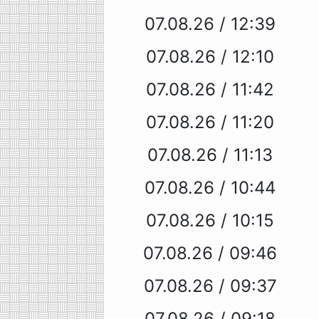
07.08.26 / 12:39
07.08.26 / 12:10
07.08.26 / 11:42
07.08.26 / 11:20
07.08.26 / 11:13
07.08.26 / 10:44
07.08.26 / 10:15
07.08.26 / 09:46
07.08.26 / 09:37
07.08.26 / 09:18