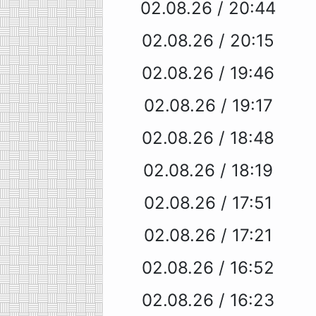
02.08.26 / 20:44
02.08.26 / 20:15
02.08.26 / 19:46
02.08.26 / 19:17
02.08.26 / 18:48
02.08.26 / 18:19
02.08.26 / 17:51
02.08.26 / 17:21
02.08.26 / 16:52
02.08.26 / 16:23