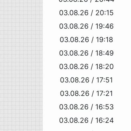
03.08.26 / 20:15
03.08.26 / 19:46
03.08.26 / 19:18
03.08.26 / 18:49
03.08.26 / 18:20
03.08.26 / 17:51
03.08.26 / 17:21
03.08.26 / 16:53
03.08.26 / 16:24