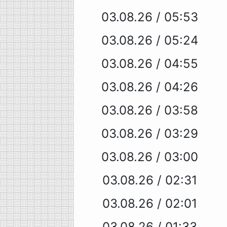
03.08.26 / 05:53
03.08.26 / 05:24
03.08.26 / 04:55
03.08.26 / 04:26
03.08.26 / 03:58
03.08.26 / 03:29
03.08.26 / 03:00
03.08.26 / 02:31
03.08.26 / 02:01
03.08.26 / 01:33