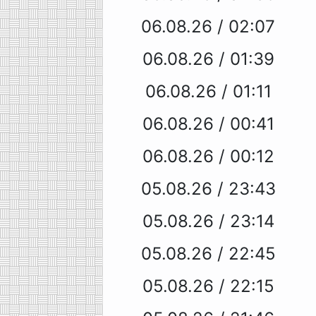
06.08.26 / 02:07
06.08.26 / 01:39
06.08.26 / 01:11
06.08.26 / 00:41
06.08.26 / 00:12
05.08.26 / 23:43
05.08.26 / 23:14
05.08.26 / 22:45
05.08.26 / 22:15