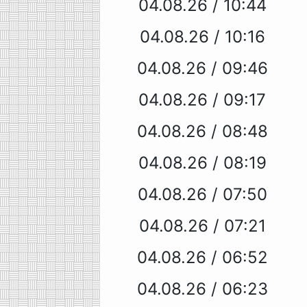
04.08.26 / 10:44
04.08.26 / 10:16
04.08.26 / 09:46
04.08.26 / 09:17
04.08.26 / 08:48
04.08.26 / 08:19
04.08.26 / 07:50
04.08.26 / 07:21
04.08.26 / 06:52
04.08.26 / 06:23