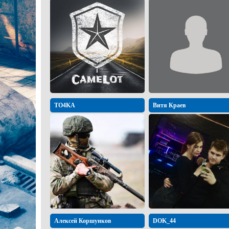
TO4KA
Витя Краев
Алексей Коршунков
DOK_44