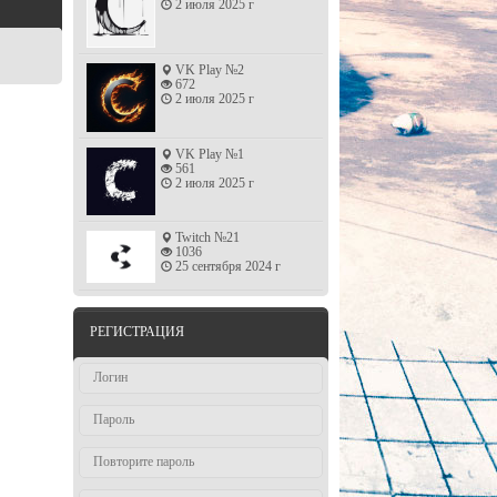
2 июля 2025 г
VK Play №2
672
2 июля 2025 г
VK Play №1
561
2 июля 2025 г
Twitch №21
1036
25 сентября 2024 г
РЕГИСТРАЦИЯ