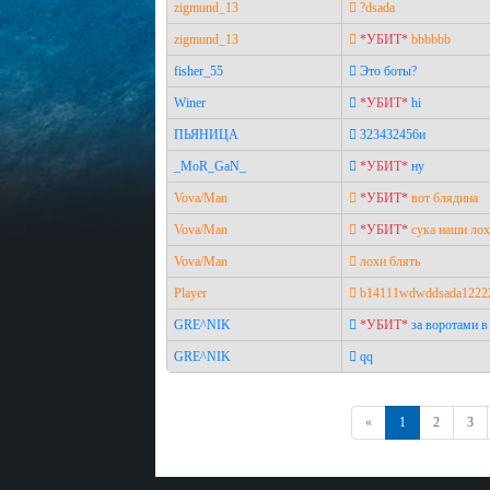
zigmund_13
?dsada
zigmund_13
*УБИТ*
bbbbbb
fisher_55
Это боты?
Winer
*УБИТ*
hi
ПЬЯНИЦА
323432456и
_MoR_GaN_
*УБИТ*
ну
Vova/Man
*УБИТ*
вот блядина
Vova/Man
*УБИТ*
сука наши ло
Vova/Man
лохи блять
Player
b14111wdwddsada1222
GRE^NIK
*УБИТ*
за воротами в
GRE^NIK
qq
Назад
«
1
2
3