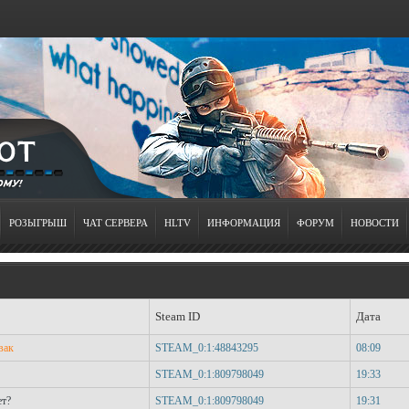
РОЗЫГРЫШ
ЧАТ СЕРВЕРА
HLTV
ИНФОРМАЦИЯ
ФОРУМ
НОВОСТИ
Steam ID
Дата
вак
STEAM_0:1:48843295
08:09
STEAM_0:1:809798049
19:33
ет?
STEAM_0:1:809798049
19:31