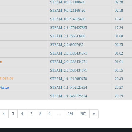
STEAM_0:0:121166420
02:58
STEAM_0:0:121166420
02:58
STEAM_0:0:774615490
13:41
STEAM_2:1:1751627885
17:34
STEAM_2:1:156543988
01:09
STEAM_2:0:99567435
02:25
STEAM_2:0:1383434071
01:02
хи
STEAM_2:0:1383434071
01:01
STEAM_2:0:1383434071
00:55
21212121
STEAM_1:1:1210089470
20:43
 банке
STEAM_1:1:1452125324
20:27
STEAM_1:1:1452125324
20:25
Вперед
4
5
6
7
8
9
...
286
287
»