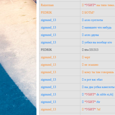
Raizerman
*УБИТ*
вы типо тима
PEDRIK
БОТЫ?
zigmund_13
алло хуеглоты
zigmund_13
напишите что нибудь
zigmund_13
алло дауны
zigmund_13
уебки вы вообще кто
PEDRIK
tttw331313
zigmund_13
черт
zigmund_13
не лсышно
zigmund_13
кому ты там говоришь
zigmund_13
в рот вас ебал
zigmund_13
вы два уебка камелоты
zigmund_13
*УБИТ*
ds nfrbt et,rb]
zigmund_13
*УБИТ*
rbr
zigmund_13
*УБИТ*
?nf