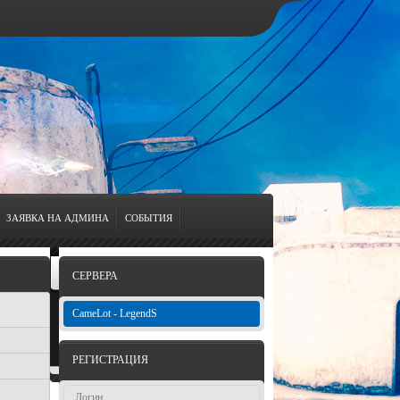
ЗАЯВКА НА АДМИНА
СОБЫТИЯ
СЕРВЕРА
CameLot - LegendS
КОТ
З
РЕГИСТРАЦИЯ