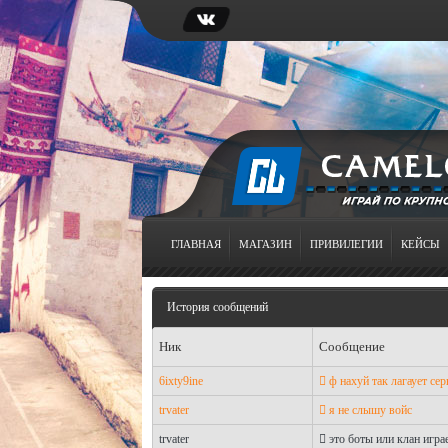
ГЛАВНАЯ
МАГАЗИН
ПРИВИЛЕГИИ
КЕЙСЫ
История сообщений
Ник
Сообщение
6ixty9ine
ф нахуй так лагаует сер
trvater
я не слышу войс
trvater
это боты или клан игра